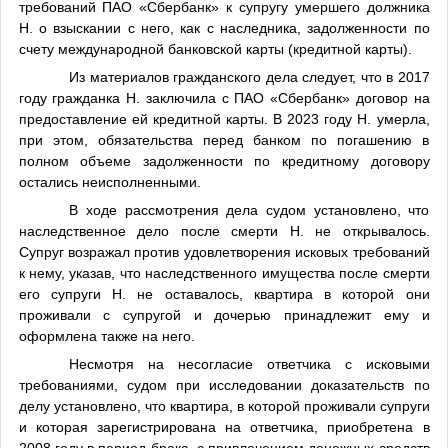
требований ПАО «Сбербанк» к супругу умершего должника
Н. о взыскании с него, как с наследника, задолженности по
счету международной банковской карты (кредитной карты).
Из материалов гражданского дела следует, что в 2017
году гражданка Н. заключила с ПАО «Сбербанк» договор на
предоставление ей кредитной карты. В 2023 году Н. умерла,
при этом, обязательства перед банком по погашению в
полном объеме задолженности по кредитному договору
остались неисполненными.
В ходе рассмотрения дела судом установлено, что
наследственное дело после смерти Н. не открывалось.
Супруг возражал против удовлетворения исковых требований
к нему, указав, что наследственного имущества после смерти
его супруги Н. не оставалось, квартира в которой они
проживали с супругой и дочерью принадлежит ему и
оформлена также на него.
Несмотря на несогласие ответчика с исковыми
требованиями, судом при исследовании доказательств по
делу установлено, что квартира, в которой проживали супруги
и которая зарегистрирована на ответчика, приобретена в
2008 году в период брака, с привлечением денежных средств