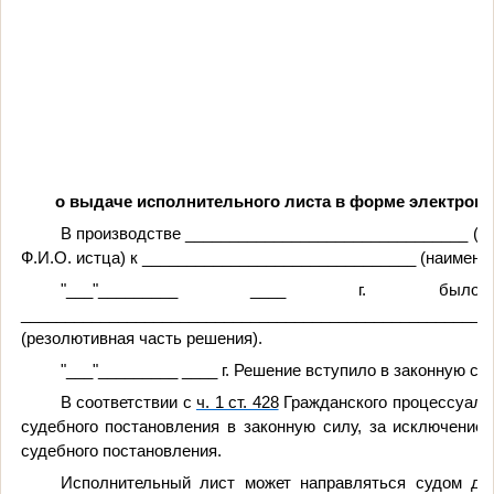
о выдаче исполнительного листа в форме электронн
В производстве ________________________________ (н
Ф.И.О. истца) к _______________________________ (наименов
"___"_________ ____ г. 
_____________________________________________________
(резолютивная часть решения).
"___"_________ ____ г. Решение вступило в законную сил
В соответствии с
ч. 1 ст. 428
Гражданского процессуальн
судебного постановления в законную силу, за исключение
судебного постановления.
Исполнительный лист может направляться судом для